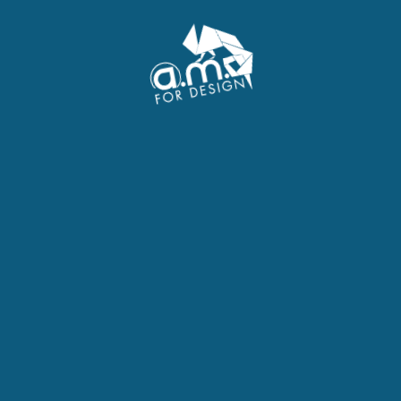
nts.
Le résultat : un site vivant et édit
performant et 100 % autonome c
accueil, agenda, compagnie, spec
et contact — prêtes à accueillir 
de plus qui illustre notre savoir-f