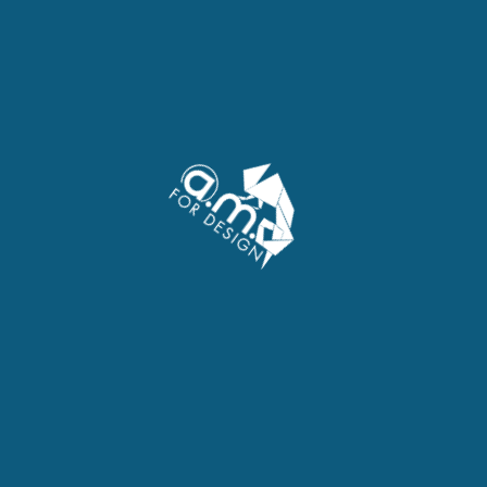
 pour l'intégration de ses outils,
nt de vente, e-commerce vers un
ître sa visibilité sur le web en y
s. Nous utilisons notre expertise
ntion en réalité.
que votre site est pleinement
gie de marketing digital. Vous
d’améliorer votre positionnement
 Transformant de la sorte votre